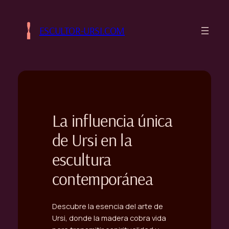
Saltar
al
ESCULTOR-URSI.COM
contenido
La influencia única
de Ursi en la
escultura
contemporánea
Descubre la esencia del arte de
Ursi, donde la madera cobra vida